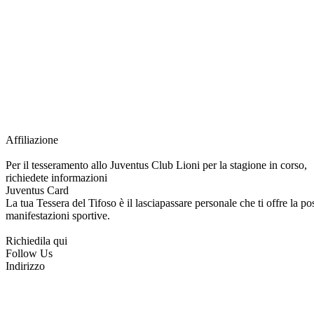
Grazie all’affiliazione, gli Official Fan Club possono offrire numerosi vantaggi a tut
esclusive, e molto altro.
Per diventare socio JOFC è necessario rivolgersi al Club e richiedere l’iscrizione. U
per l’intera stagione sportiva.
Affiliazione
Per il tesseramento allo Juventus Club Lioni per la stagione in corso,
richiedete informazioni
Juventus Card
La tua Tessera del Tifoso è il lasciapassare personale che ti offre la poss
manifestazioni sportive.
Richiedila qui
Follow Us
Indirizzo
via Tiziano, 1
83047 Lioni (AV)