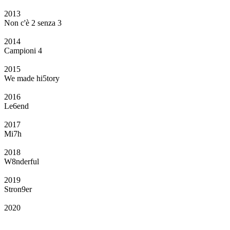
2013
Non c'è 2 senza 3
2014
Campioni 4
2015
We made hi5tory
2016
Le6end
2017
Mi7h
2018
W8nderful
2019
Stron9er
2020
Il Club