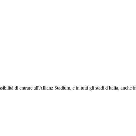
ti i propri iscritti: servizi di biglietteria per le partite in casa e in trasferta, ric
na volta iscritto, ciascun socio potrà fare riferimento allo stesso Official Fan Club p
ibilità di entrare all'Allianz Stadium, e in tutti gli stadi d'Italia, anche