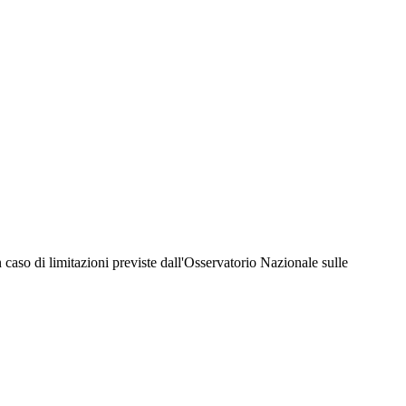
hiesta della Juventus Card ad un prezzo agevolato, partecipazione ad eventi e attività
er richiedere i servizi riservati durante tutto l’anno. L’affiliazione resta valida
 in caso di limitazioni previste dall'Osservatorio Nazionale sulle