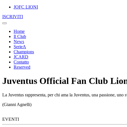
JOFC LIONI
ISCRIVITI
Home
Il Club
News
SerieA
Champions
JCARD
Contatto
Reserved
Juventus Official Fan Club Lion
La Juventus rappresenta, per chi ama la Juventus, una passione, uno sv
(Gianni Agnelli)
EVENTI