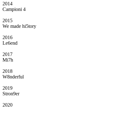
2014
Campioni 4
2015
We made hi5tory
2016
Le6end
2017
Mi7h
2018
W8nderful
2019
Stron9er
2020
Il Club
Grazie all’affiliazione, gli Official Fan Club possono offrire numerosi vantaggi
a tutti i propri iscritti: servizi di biglietteria per le partite in casa e in trasferta,