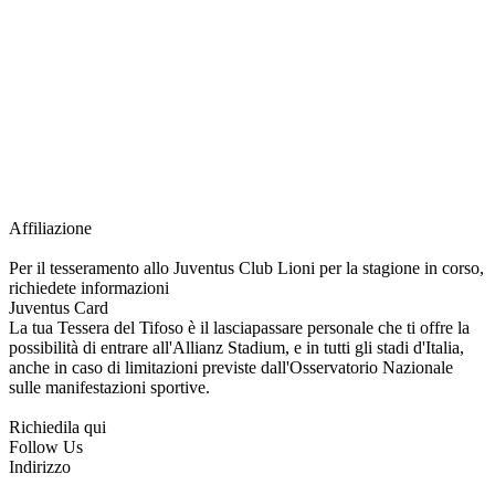
richiesta della Juventus Card ad un prezzo agevolato, partecipazione ad eventi
e attività esclusive, e molto altro.
Per diventare socio JOFC è necessario rivolgersi al Club e richiedere
l’iscrizione. Una volta iscritto, ciascun socio potrà fare riferimento allo stesso
Official Fan Club per richiedere i servizi riservati durante tutto l’anno.
L’affiliazione resta valida per l’intera stagione sportiva.
Affiliazione
Per il tesseramento allo Juventus Club Lioni per la stagione in corso,
richiedete informazioni
Juventus Card
La tua Tessera del Tifoso è il lasciapassare personale che ti offre la
possibilità di entrare all'Allianz Stadium, e in tutti gli stadi d'Italia,
anche in caso di limitazioni previste dall'Osservatorio Nazionale
sulle manifestazioni sportive.
Richiedila qui
Follow Us
Indirizzo