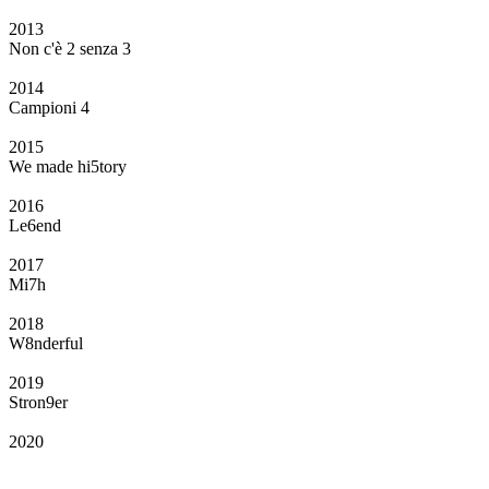
2013
Non c'è 2 senza 3
2014
Campioni 4
2015
We made hi5tory
2016
Le6end
2017
Mi7h
2018
W8nderful
2019
Stron9er
2020
Il Club