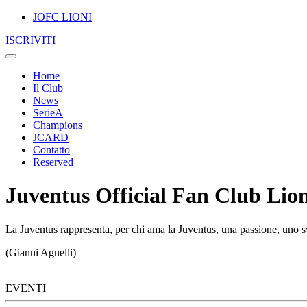
JOFC LIONI
ISCRIVITI
Home
Il Club
News
SerieA
Champions
JCARD
Contatto
Reserved
Juventus Official Fan Club Lion
La Juventus rappresenta, per chi ama la Juventus, una passione, uno sv
(Gianni Agnelli)
EVENTI