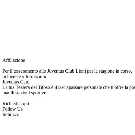
Grazie all’affiliazione, gli Official Fan Club possono offrire numerosi vantaggi a tut
esclusive, e molto altro.
Per diventare socio JOFC è necessario rivolgersi al Club e richiedere l’iscrizione. U
per l’intera stagione sportiva.
Affiliazione
Per il tesseramento allo Juventus Club Lioni per la stagione in corso,
richiedete informazioni
Juventus Card
La tua Tessera del Tifoso è il lasciapassare personale che ti offre la poss
manifestazioni sportive.
Richiedila qui
Follow Us
Indirizzo
via Tiziano, 1
83047 Lioni (AV)