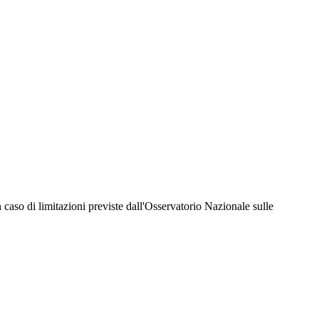
hiesta della Juventus Card ad un prezzo agevolato, partecipazione ad eventi e attività
er richiedere i servizi riservati durante tutto l’anno. L’affiliazione resta valida
 in caso di limitazioni previste dall'Osservatorio Nazionale sulle