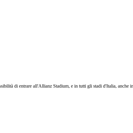
ti i propri iscritti: servizi di biglietteria per le partite in casa e in trasferta, ric
na volta iscritto, ciascun socio potrà fare riferimento allo stesso Official Fan Club p
ibilità di entrare all'Allianz Stadium, e in tutti gli stadi d'Italia, anche