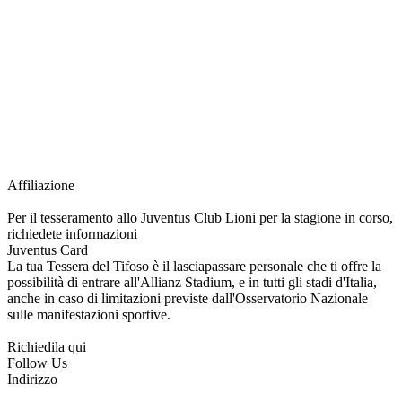
richiesta della Juventus Card ad un prezzo agevolato, partecipazione ad eventi
e attività esclusive, e molto altro.
Per diventare socio JOFC è necessario rivolgersi al Club e richiedere
l’iscrizione. Una volta iscritto, ciascun socio potrà fare riferimento allo stesso
Official Fan Club per richiedere i servizi riservati durante tutto l’anno.
L’affiliazione resta valida per l’intera stagione sportiva.
Affiliazione
Per il tesseramento allo Juventus Club Lioni per la stagione in corso,
richiedete informazioni
Juventus Card
La tua Tessera del Tifoso è il lasciapassare personale che ti offre la
possibilità di entrare all'Allianz Stadium, e in tutti gli stadi d'Italia,
anche in caso di limitazioni previste dall'Osservatorio Nazionale
sulle manifestazioni sportive.
Richiedila qui
Follow Us
Indirizzo