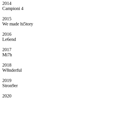
2014
Campioni 4
2015
We made hi5tory
2016
Le6end
2017
Mi7h
2018
W8nderful
2019
Stron9er
2020
Il Club
Grazie all’affiliazione, gli Official Fan Club possono offrire numerosi vantaggi
a tutti i propri iscritti: servizi di biglietteria per le partite in casa e in trasferta,