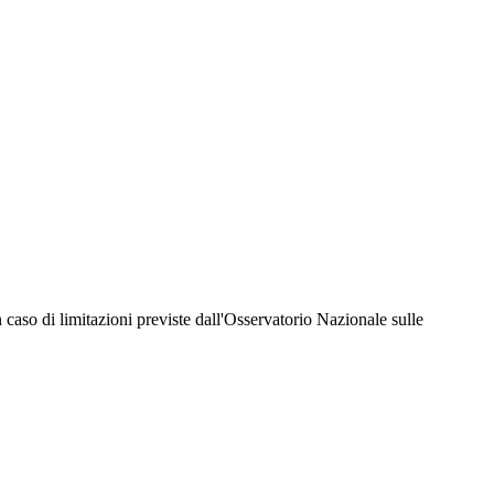
hiesta della Juventus Card ad un prezzo agevolato, partecipazione ad eventi e attività
er richiedere i servizi riservati durante tutto l’anno. L’affiliazione resta valida
 in caso di limitazioni previste dall'Osservatorio Nazionale sulle