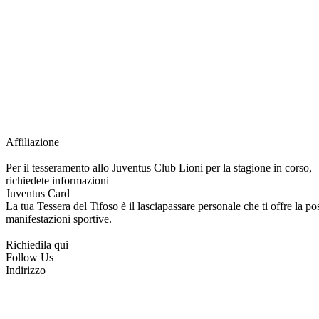
Grazie all’affiliazione, gli Official Fan Club possono offrire numerosi vantaggi a tut
esclusive, e molto altro.
Per diventare socio JOFC è necessario rivolgersi al Club e richiedere l’iscrizione. U
per l’intera stagione sportiva.
Affiliazione
Per il tesseramento allo Juventus Club Lioni per la stagione in corso,
richiedete informazioni
Juventus Card
La tua Tessera del Tifoso è il lasciapassare personale che ti offre la poss
manifestazioni sportive.
Richiedila qui
Follow Us
Indirizzo
via Tiziano, 1
83047 Lioni (AV)