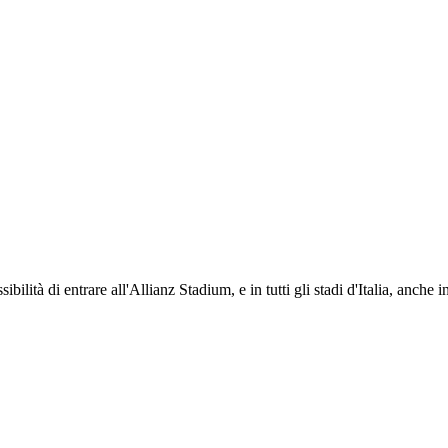
ti i propri iscritti: servizi di biglietteria per le partite in casa e in trasferta, ric
na volta iscritto, ciascun socio potrà fare riferimento allo stesso Official Fan Club p
ibilità di entrare all'Allianz Stadium, e in tutti gli stadi d'Italia, anche