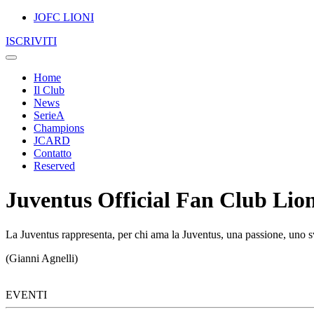
JOFC LIONI
ISCRIVITI
Home
Il Club
News
SerieA
Champions
JCARD
Contatto
Reserved
Juventus Official Fan Club Lion
La Juventus rappresenta, per chi ama la Juventus, una passione, uno sv
(Gianni Agnelli)
EVENTI