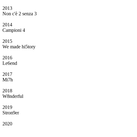
2013
Non c'è 2 senza 3
2014
Campioni 4
2015
We made hi5tory
2016
Le6end
2017
Mi7h
2018
W8nderful
2019
Stron9er
2020
Il Club