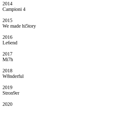
2014
Campioni 4
2015
We made hi5tory
2016
Le6end
2017
Mi7h
2018
W8nderful
2019
Stron9er
2020
Il Club
Grazie all’affiliazione, gli Official Fan Club possono offrire numerosi vantaggi
a tutti i propri iscritti: servizi di biglietteria per le partite in casa e in trasferta,