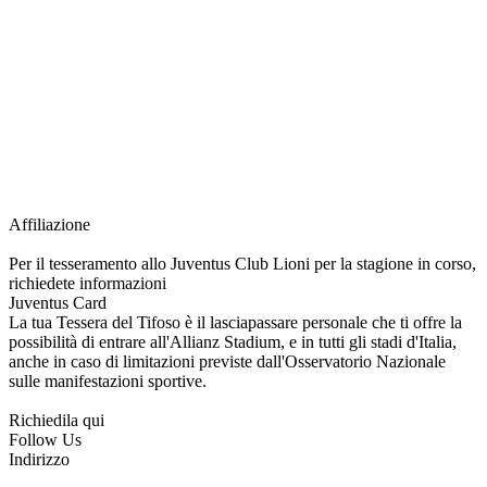
richiesta della Juventus Card ad un prezzo agevolato, partecipazione ad eventi
e attività esclusive, e molto altro.
Per diventare socio JOFC è necessario rivolgersi al Club e richiedere
l’iscrizione. Una volta iscritto, ciascun socio potrà fare riferimento allo stesso
Official Fan Club per richiedere i servizi riservati durante tutto l’anno.
L’affiliazione resta valida per l’intera stagione sportiva.
Affiliazione
Per il tesseramento allo Juventus Club Lioni per la stagione in corso,
richiedete informazioni
Juventus Card
La tua Tessera del Tifoso è il lasciapassare personale che ti offre la
possibilità di entrare all'Allianz Stadium, e in tutti gli stadi d'Italia,
anche in caso di limitazioni previste dall'Osservatorio Nazionale
sulle manifestazioni sportive.
Richiedila qui
Follow Us
Indirizzo