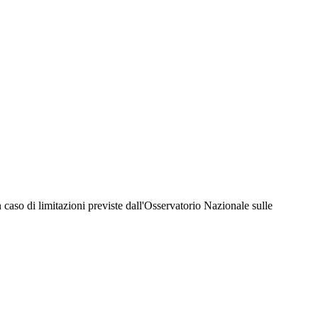
hiesta della Juventus Card ad un prezzo agevolato, partecipazione ad eventi e attività
er richiedere i servizi riservati durante tutto l’anno. L’affiliazione resta valida
 in caso di limitazioni previste dall'Osservatorio Nazionale sulle