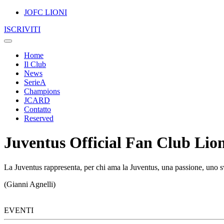
JOFC LIONI
ISCRIVITI
Home
Il Club
News
SerieA
Champions
JCARD
Contatto
Reserved
Juventus Official Fan Club Lion
La Juventus rappresenta, per chi ama la Juventus, una passione, uno sv
(Gianni Agnelli)
EVENTI