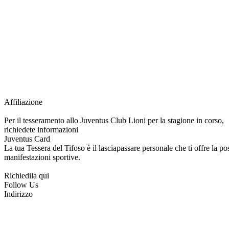
Grazie all’affiliazione, gli Official Fan Club possono offrire numerosi vantaggi a tut
esclusive, e molto altro.
Per diventare socio JOFC è necessario rivolgersi al Club e richiedere l’iscrizione. U
per l’intera stagione sportiva.
Affiliazione
Per il tesseramento allo Juventus Club Lioni per la stagione in corso,
richiedete informazioni
Juventus Card
La tua Tessera del Tifoso è il lasciapassare personale che ti offre la poss
manifestazioni sportive.
Richiedila qui
Follow Us
Indirizzo
via Tiziano, 1
83047 Lioni (AV)