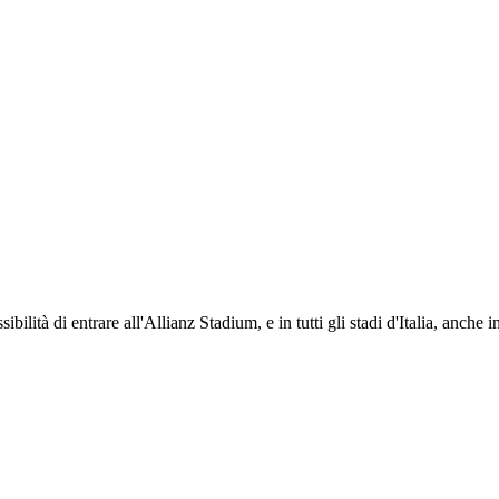
ti i propri iscritti: servizi di biglietteria per le partite in casa e in trasferta, ric
na volta iscritto, ciascun socio potrà fare riferimento allo stesso Official Fan Club p
ibilità di entrare all'Allianz Stadium, e in tutti gli stadi d'Italia, anche