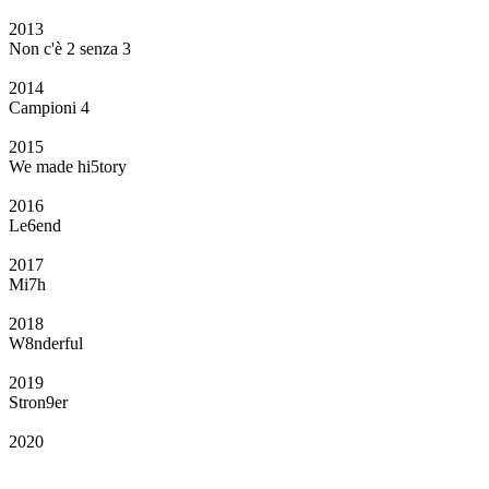
2013
Non c'è 2 senza 3
2014
Campioni 4
2015
We made hi5tory
2016
Le6end
2017
Mi7h
2018
W8nderful
2019
Stron9er
2020
Il Club