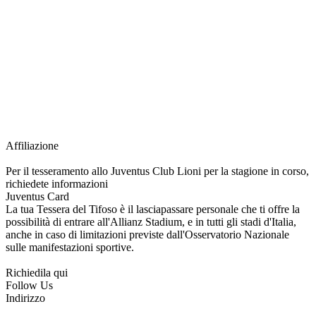
richiesta della Juventus Card ad un prezzo agevolato, partecipazione ad eventi
e attività esclusive, e molto altro.
Per diventare socio JOFC è necessario rivolgersi al Club e richiedere
l’iscrizione. Una volta iscritto, ciascun socio potrà fare riferimento allo stesso
Official Fan Club per richiedere i servizi riservati durante tutto l’anno.
L’affiliazione resta valida per l’intera stagione sportiva.
Affiliazione
Per il tesseramento allo Juventus Club Lioni per la stagione in corso,
richiedete informazioni
Juventus Card
La tua Tessera del Tifoso è il lasciapassare personale che ti offre la
possibilità di entrare all'Allianz Stadium, e in tutti gli stadi d'Italia,
anche in caso di limitazioni previste dall'Osservatorio Nazionale
sulle manifestazioni sportive.
Richiedila qui
Follow Us
Indirizzo