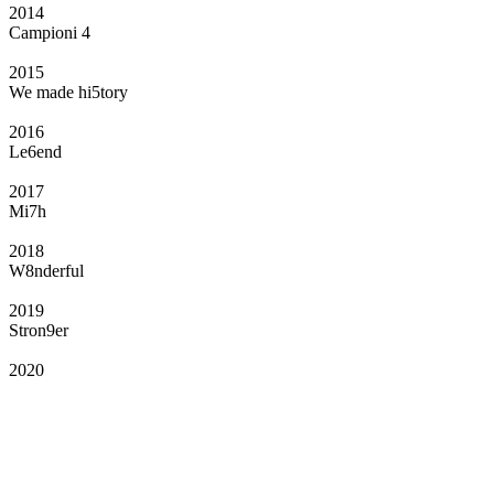
2014
Campioni 4
2015
We made hi5tory
2016
Le6end
2017
Mi7h
2018
W8nderful
2019
Stron9er
2020
Il Club
Grazie all’affiliazione, gli Official Fan Club possono offrire numerosi vantaggi
a tutti i propri iscritti: servizi di biglietteria per le partite in casa e in trasferta,