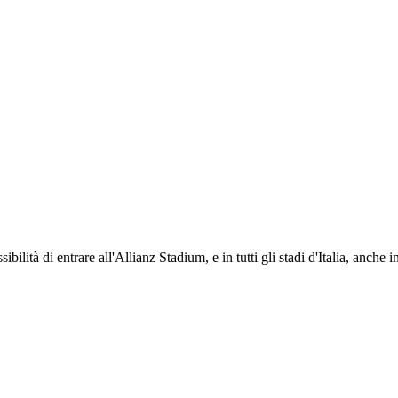
ti i propri iscritti: servizi di biglietteria per le partite in casa e in trasferta, ric
na volta iscritto, ciascun socio potrà fare riferimento allo stesso Official Fan Club p
ibilità di entrare all'Allianz Stadium, e in tutti gli stadi d'Italia, anche