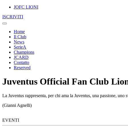
JOFC LIONI
ISCRIVITI
Home
Il Club
News
SerieA
Champions
JCARD
Contatto
Reserved
Juventus Official Fan Club Lion
La Juventus rappresenta, per chi ama la Juventus, una passione, uno sv
(Gianni Agnelli)
EVENTI