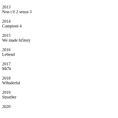
2013
Non c'è 2 senza 3
2014
Campioni 4
2015
We made hi5tory
2016
Le6end
2017
Mi7h
2018
W8nderful
2019
Stron9er
2020
Il Club