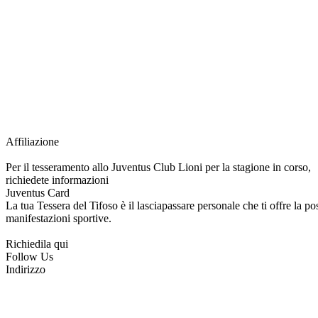
Grazie all’affiliazione, gli Official Fan Club possono offrire numerosi vantaggi a tut
esclusive, e molto altro.
Per diventare socio JOFC è necessario rivolgersi al Club e richiedere l’iscrizione. U
per l’intera stagione sportiva.
Affiliazione
Per il tesseramento allo Juventus Club Lioni per la stagione in corso,
richiedete informazioni
Juventus Card
La tua Tessera del Tifoso è il lasciapassare personale che ti offre la poss
manifestazioni sportive.
Richiedila qui
Follow Us
Indirizzo
via Tiziano, 1
83047 Lioni (AV)