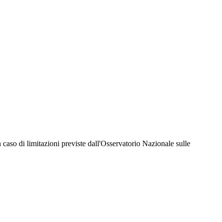
hiesta della Juventus Card ad un prezzo agevolato, partecipazione ad eventi e attività
er richiedere i servizi riservati durante tutto l’anno. L’affiliazione resta valida
 in caso di limitazioni previste dall'Osservatorio Nazionale sulle