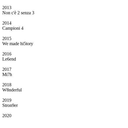
2013
Non c'è 2 senza 3
2014
Campioni 4
2015
We made hi5tory
2016
Le6end
2017
Mi7h
2018
W8nderful
2019
Stron9er
2020
Il Club