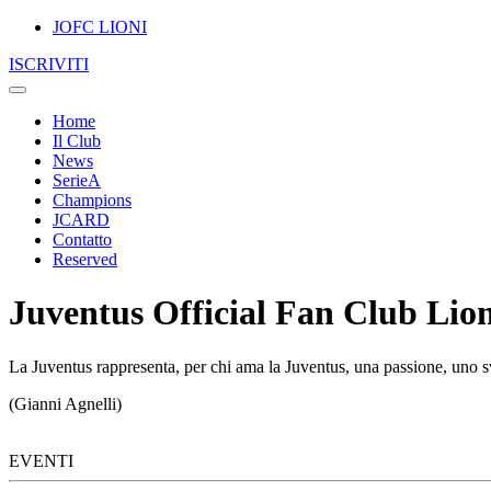
JOFC LIONI
ISCRIVITI
Home
Il Club
News
SerieA
Champions
JCARD
Contatto
Reserved
Juventus Official Fan Club Lion
La Juventus rappresenta, per chi ama la Juventus, una passione, uno sv
(Gianni Agnelli)
EVENTI