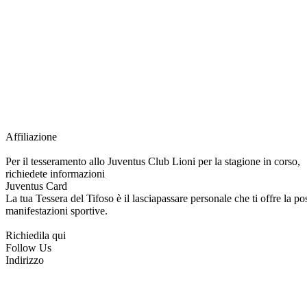
Grazie all’affiliazione, gli Official Fan Club possono offrire numerosi vantaggi a tut
esclusive, e molto altro.
Per diventare socio JOFC è necessario rivolgersi al Club e richiedere l’iscrizione. U
per l’intera stagione sportiva.
Affiliazione
Per il tesseramento allo Juventus Club Lioni per la stagione in corso,
richiedete informazioni
Juventus Card
La tua Tessera del Tifoso è il lasciapassare personale che ti offre la poss
manifestazioni sportive.
Richiedila qui
Follow Us
Indirizzo
via Tiziano, 1
83047 Lioni (AV)