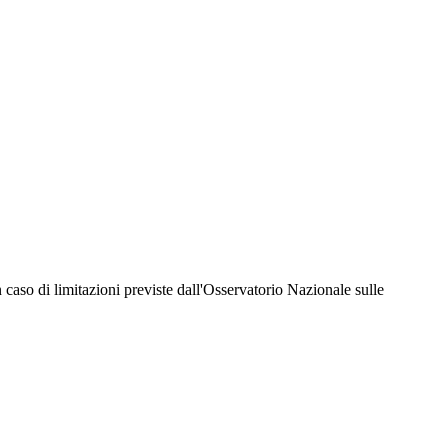
hiesta della Juventus Card ad un prezzo agevolato, partecipazione ad eventi e attività
er richiedere i servizi riservati durante tutto l’anno. L’affiliazione resta valida
 in caso di limitazioni previste dall'Osservatorio Nazionale sulle