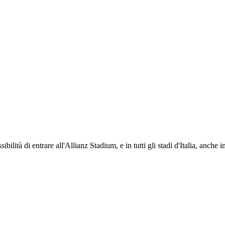
ti i propri iscritti: servizi di biglietteria per le partite in casa e in trasferta, ric
na volta iscritto, ciascun socio potrà fare riferimento allo stesso Official Fan Club p
ibilità di entrare all'Allianz Stadium, e in tutti gli stadi d'Italia, anche