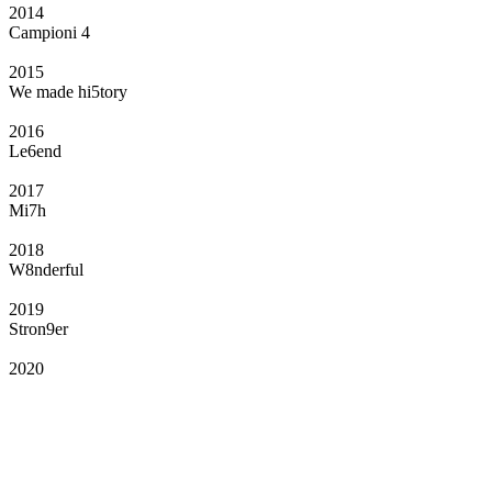
2014
Campioni 4
2015
We made hi5tory
2016
Le6end
2017
Mi7h
2018
W8nderful
2019
Stron9er
2020
Il Club
Grazie all’affiliazione, gli Official Fan Club possono offrire numerosi vantaggi
a tutti i propri iscritti: servizi di biglietteria per le partite in casa e in trasferta,