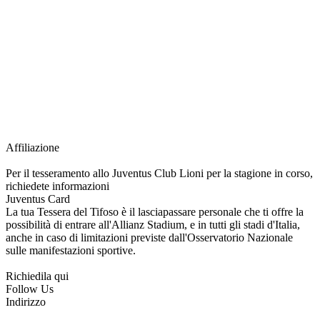
richiesta della Juventus Card ad un prezzo agevolato, partecipazione ad eventi
e attività esclusive, e molto altro.
Per diventare socio JOFC è necessario rivolgersi al Club e richiedere
l’iscrizione. Una volta iscritto, ciascun socio potrà fare riferimento allo stesso
Official Fan Club per richiedere i servizi riservati durante tutto l’anno.
L’affiliazione resta valida per l’intera stagione sportiva.
Affiliazione
Per il tesseramento allo Juventus Club Lioni per la stagione in corso,
richiedete informazioni
Juventus Card
La tua Tessera del Tifoso è il lasciapassare personale che ti offre la
possibilità di entrare all'Allianz Stadium, e in tutti gli stadi d'Italia,
anche in caso di limitazioni previste dall'Osservatorio Nazionale
sulle manifestazioni sportive.
Richiedila qui
Follow Us
Indirizzo