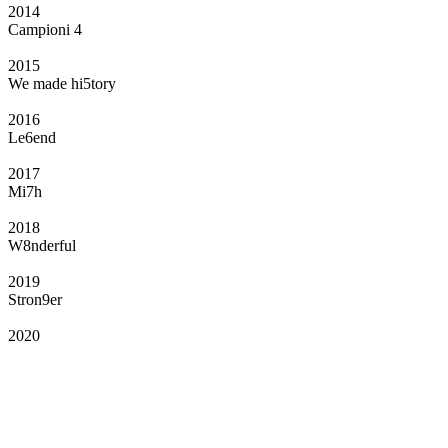
2014
Campioni 4
2015
We made hi5tory
2016
Le6end
2017
Mi7h
2018
W8nderful
2019
Stron9er
2020
Il Club
Grazie all’affiliazione, gli Official Fan Club possono offrire numerosi vantaggi
a tutti i propri iscritti: servizi di biglietteria per le partite in casa e in trasferta,