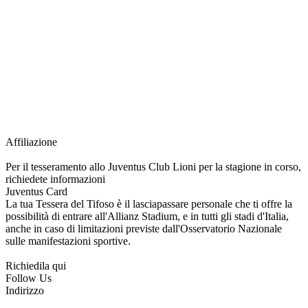
richiesta della Juventus Card ad un prezzo agevolato, partecipazione ad eventi
e attività esclusive, e molto altro.
Per diventare socio JOFC è necessario rivolgersi al Club e richiedere
l’iscrizione. Una volta iscritto, ciascun socio potrà fare riferimento allo stesso
Official Fan Club per richiedere i servizi riservati durante tutto l’anno.
L’affiliazione resta valida per l’intera stagione sportiva.
Affiliazione
Per il tesseramento allo Juventus Club Lioni per la stagione in corso,
richiedete informazioni
Juventus Card
La tua Tessera del Tifoso è il lasciapassare personale che ti offre la
possibilità di entrare all'Allianz Stadium, e in tutti gli stadi d'Italia,
anche in caso di limitazioni previste dall'Osservatorio Nazionale
sulle manifestazioni sportive.
Richiedila qui
Follow Us
Indirizzo