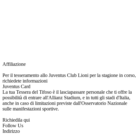
richiesta della Juventus Card ad un prezzo agevolato, partecipazione ad eventi
e attività esclusive, e molto altro.
Per diventare socio JOFC è necessario rivolgersi al Club e richiedere
l’iscrizione. Una volta iscritto, ciascun socio potrà fare riferimento allo stesso
Official Fan Club per richiedere i servizi riservati durante tutto l’anno.
L’affiliazione resta valida per l’intera stagione sportiva.
Affiliazione
Per il tesseramento allo Juventus Club Lioni per la stagione in corso,
richiedete informazioni
Juventus Card
La tua Tessera del Tifoso è il lasciapassare personale che ti offre la
possibilità di entrare all'Allianz Stadium, e in tutti gli stadi d'Italia,
anche in caso di limitazioni previste dall'Osservatorio Nazionale
sulle manifestazioni sportive.
Richiedila qui
Follow Us
Indirizzo