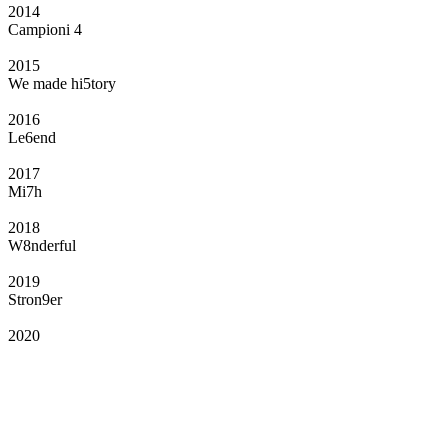
2014
Campioni 4
2015
We made hi5tory
2016
Le6end
2017
Mi7h
2018
W8nderful
2019
Stron9er
2020
Il Club
Grazie all’affiliazione, gli Official Fan Club possono offrire numerosi vantaggi
a tutti i propri iscritti: servizi di biglietteria per le partite in casa e in trasferta,