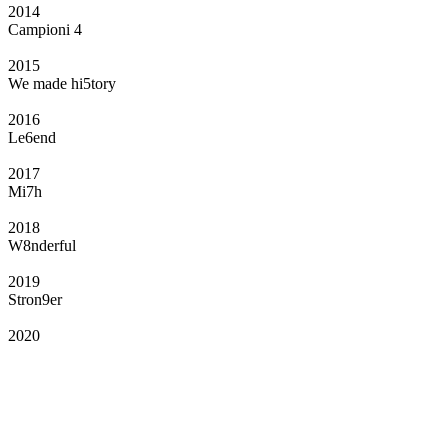
2014
Campioni 4
2015
We made hi5tory
2016
Le6end
2017
Mi7h
2018
W8nderful
2019
Stron9er
2020
Il Club
Grazie all’affiliazione, gli Official Fan Club possono offrire numerosi vantaggi
a tutti i propri iscritti: servizi di biglietteria per le partite in casa e in trasferta,