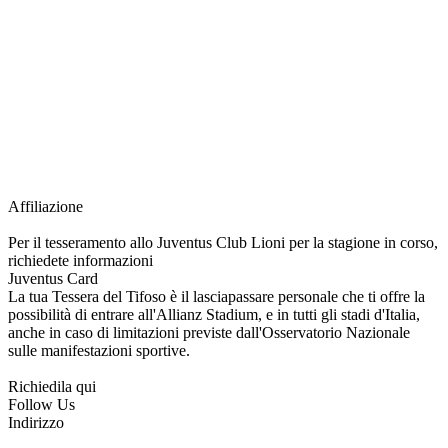
richiesta della Juventus Card ad un prezzo agevolato, partecipazione ad eventi
e attività esclusive, e molto altro.
Per diventare socio JOFC è necessario rivolgersi al Club e richiedere
l’iscrizione. Una volta iscritto, ciascun socio potrà fare riferimento allo stesso
Official Fan Club per richiedere i servizi riservati durante tutto l’anno.
L’affiliazione resta valida per l’intera stagione sportiva.
Affiliazione
Per il tesseramento allo Juventus Club Lioni per la stagione in corso,
richiedete informazioni
Juventus Card
La tua Tessera del Tifoso è il lasciapassare personale che ti offre la
possibilità di entrare all'Allianz Stadium, e in tutti gli stadi d'Italia,
anche in caso di limitazioni previste dall'Osservatorio Nazionale
sulle manifestazioni sportive.
Richiedila qui
Follow Us
Indirizzo