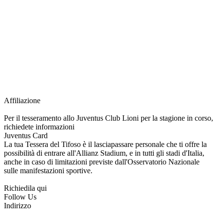
richiesta della Juventus Card ad un prezzo agevolato, partecipazione ad eventi
e attività esclusive, e molto altro.
Per diventare socio JOFC è necessario rivolgersi al Club e richiedere
l’iscrizione. Una volta iscritto, ciascun socio potrà fare riferimento allo stesso
Official Fan Club per richiedere i servizi riservati durante tutto l’anno.
L’affiliazione resta valida per l’intera stagione sportiva.
Affiliazione
Per il tesseramento allo Juventus Club Lioni per la stagione in corso,
richiedete informazioni
Juventus Card
La tua Tessera del Tifoso è il lasciapassare personale che ti offre la
possibilità di entrare all'Allianz Stadium, e in tutti gli stadi d'Italia,
anche in caso di limitazioni previste dall'Osservatorio Nazionale
sulle manifestazioni sportive.
Richiedila qui
Follow Us
Indirizzo