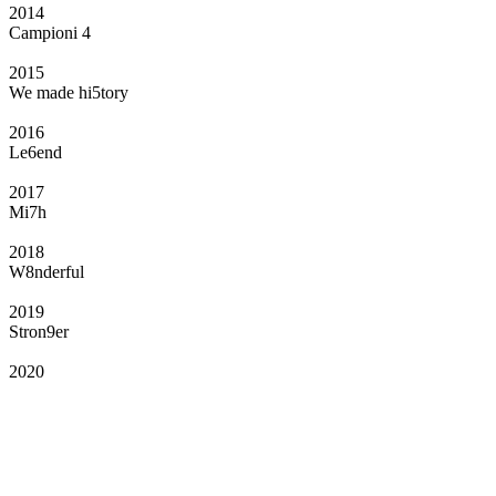
2014
Campioni 4
2015
We made hi5tory
2016
Le6end
2017
Mi7h
2018
W8nderful
2019
Stron9er
2020
Il Club
Grazie all’affiliazione, gli Official Fan Club possono offrire numerosi vantaggi
a tutti i propri iscritti: servizi di biglietteria per le partite in casa e in trasferta,