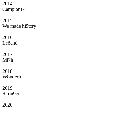
2014
Campioni 4
2015
We made hi5tory
2016
Le6end
2017
Mi7h
2018
W8nderful
2019
Stron9er
2020
Il Club
Grazie all’affiliazione, gli Official Fan Club possono offrire numerosi vantaggi
a tutti i propri iscritti: servizi di biglietteria per le partite in casa e in trasferta,