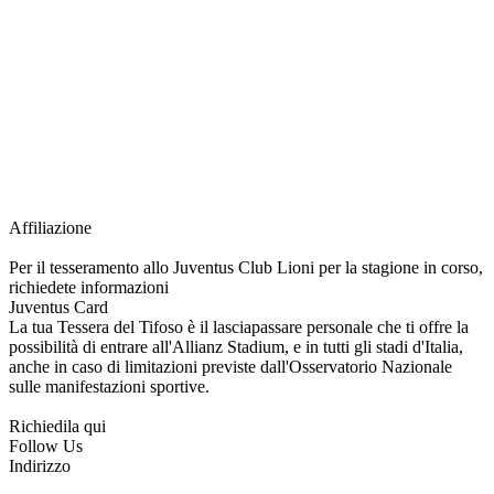
richiesta della Juventus Card ad un prezzo agevolato, partecipazione ad eventi
e attività esclusive, e molto altro.
Per diventare socio JOFC è necessario rivolgersi al Club e richiedere
l’iscrizione. Una volta iscritto, ciascun socio potrà fare riferimento allo stesso
Official Fan Club per richiedere i servizi riservati durante tutto l’anno.
L’affiliazione resta valida per l’intera stagione sportiva.
Affiliazione
Per il tesseramento allo Juventus Club Lioni per la stagione in corso,
richiedete informazioni
Juventus Card
La tua Tessera del Tifoso è il lasciapassare personale che ti offre la
possibilità di entrare all'Allianz Stadium, e in tutti gli stadi d'Italia,
anche in caso di limitazioni previste dall'Osservatorio Nazionale
sulle manifestazioni sportive.
Richiedila qui
Follow Us
Indirizzo