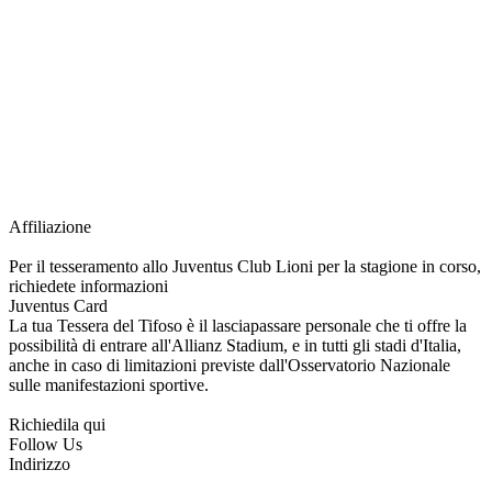
richiesta della Juventus Card ad un prezzo agevolato, partecipazione ad eventi
e attività esclusive, e molto altro.
Per diventare socio JOFC è necessario rivolgersi al Club e richiedere
l’iscrizione. Una volta iscritto, ciascun socio potrà fare riferimento allo stesso
Official Fan Club per richiedere i servizi riservati durante tutto l’anno.
L’affiliazione resta valida per l’intera stagione sportiva.
Affiliazione
Per il tesseramento allo Juventus Club Lioni per la stagione in corso,
richiedete informazioni
Juventus Card
La tua Tessera del Tifoso è il lasciapassare personale che ti offre la
possibilità di entrare all'Allianz Stadium, e in tutti gli stadi d'Italia,
anche in caso di limitazioni previste dall'Osservatorio Nazionale
sulle manifestazioni sportive.
Richiedila qui
Follow Us
Indirizzo