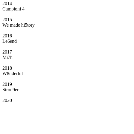
2014
Campioni 4
2015
We made hi5tory
2016
Le6end
2017
Mi7h
2018
W8nderful
2019
Stron9er
2020
Il Club
Grazie all’affiliazione, gli Official Fan Club possono offrire numerosi vantaggi
a tutti i propri iscritti: servizi di biglietteria per le partite in casa e in trasferta,