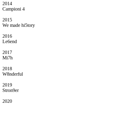
2014
Campioni 4
2015
We made hi5tory
2016
Le6end
2017
Mi7h
2018
W8nderful
2019
Stron9er
2020
Il Club
Grazie all’affiliazione, gli Official Fan Club possono offrire numerosi vantaggi
a tutti i propri iscritti: servizi di biglietteria per le partite in casa e in trasferta,