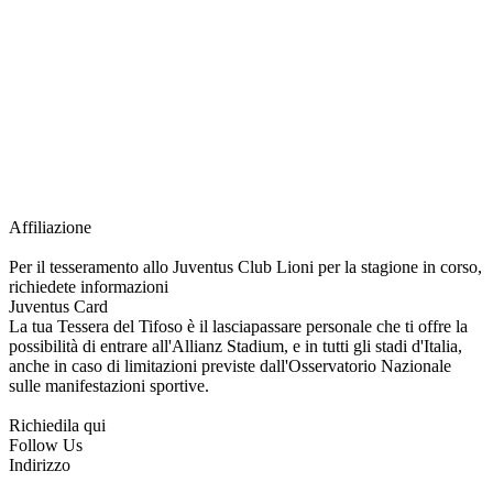
richiesta della Juventus Card ad un prezzo agevolato, partecipazione ad eventi
e attività esclusive, e molto altro.
Per diventare socio JOFC è necessario rivolgersi al Club e richiedere
l’iscrizione. Una volta iscritto, ciascun socio potrà fare riferimento allo stesso
Official Fan Club per richiedere i servizi riservati durante tutto l’anno.
L’affiliazione resta valida per l’intera stagione sportiva.
Affiliazione
Per il tesseramento allo Juventus Club Lioni per la stagione in corso,
richiedete informazioni
Juventus Card
La tua Tessera del Tifoso è il lasciapassare personale che ti offre la
possibilità di entrare all'Allianz Stadium, e in tutti gli stadi d'Italia,
anche in caso di limitazioni previste dall'Osservatorio Nazionale
sulle manifestazioni sportive.
Richiedila qui
Follow Us
Indirizzo