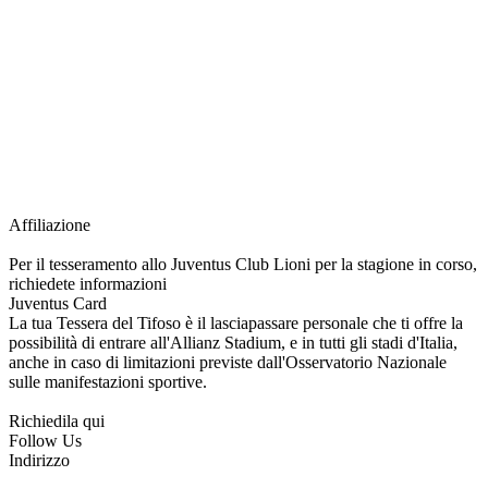
richiesta della Juventus Card ad un prezzo agevolato, partecipazione ad eventi
e attività esclusive, e molto altro.
Per diventare socio JOFC è necessario rivolgersi al Club e richiedere
l’iscrizione. Una volta iscritto, ciascun socio potrà fare riferimento allo stesso
Official Fan Club per richiedere i servizi riservati durante tutto l’anno.
L’affiliazione resta valida per l’intera stagione sportiva.
Affiliazione
Per il tesseramento allo Juventus Club Lioni per la stagione in corso,
richiedete informazioni
Juventus Card
La tua Tessera del Tifoso è il lasciapassare personale che ti offre la
possibilità di entrare all'Allianz Stadium, e in tutti gli stadi d'Italia,
anche in caso di limitazioni previste dall'Osservatorio Nazionale
sulle manifestazioni sportive.
Richiedila qui
Follow Us
Indirizzo