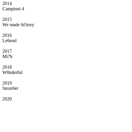
2014
Campioni 4
2015
We made hi5tory
2016
Le6end
2017
Mi7h
2018
W8nderful
2019
Stron9er
2020
Il Club
Grazie all’affiliazione, gli Official Fan Club possono offrire numerosi vantaggi
a tutti i propri iscritti: servizi di biglietteria per le partite in casa e in trasferta,