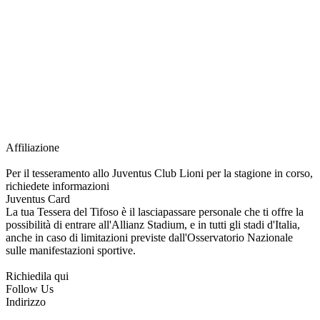
richiesta della Juventus Card ad un prezzo agevolato, partecipazione ad eventi
e attività esclusive, e molto altro.
Per diventare socio JOFC è necessario rivolgersi al Club e richiedere
l’iscrizione. Una volta iscritto, ciascun socio potrà fare riferimento allo stesso
Official Fan Club per richiedere i servizi riservati durante tutto l’anno.
L’affiliazione resta valida per l’intera stagione sportiva.
Affiliazione
Per il tesseramento allo Juventus Club Lioni per la stagione in corso,
richiedete informazioni
Juventus Card
La tua Tessera del Tifoso è il lasciapassare personale che ti offre la
possibilità di entrare all'Allianz Stadium, e in tutti gli stadi d'Italia,
anche in caso di limitazioni previste dall'Osservatorio Nazionale
sulle manifestazioni sportive.
Richiedila qui
Follow Us
Indirizzo