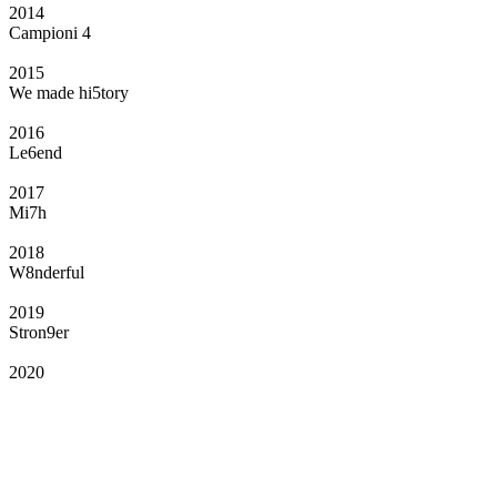
2014
Campioni 4
2015
We made hi5tory
2016
Le6end
2017
Mi7h
2018
W8nderful
2019
Stron9er
2020
Il Club
Grazie all’affiliazione, gli Official Fan Club possono offrire numerosi vantaggi
a tutti i propri iscritti: servizi di biglietteria per le partite in casa e in trasferta,